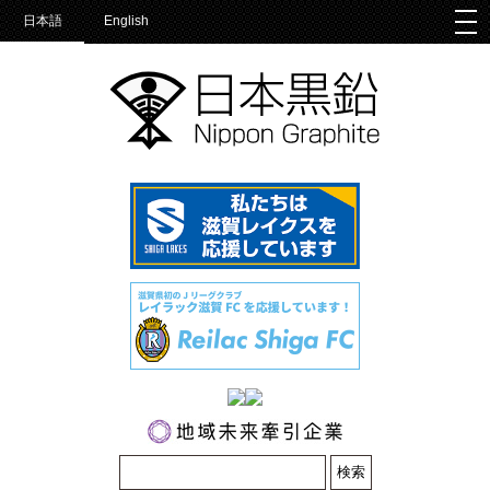
togg
日本語
English
nav