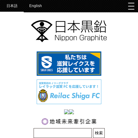
togg
日本語
English
nav