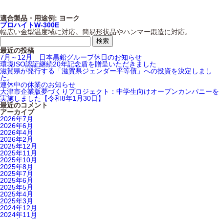
適合製品・用途例:
ヨーク
プロハイトW-300E
幅広い金型温度域に対応。簡易形状品やハンマー鍛造に対応。
最近の投稿
7月～12月 日本黒鉛グループ休日のお知らせ
環境ISO認証継続20年記念盾を贈呈いただきました
滋賀県が発行する「滋賀県ジェンダー平等債」への投資を決定しまし
た。
連休中の休業のお知らせ
大津市企業版夢づくりプロジェクト：中学生向けオープンカンパニーを
実施しました【令和8年1月30日】
最近のコメント
アーカイブ
2026年7月
2026年6月
2026年4月
2026年2月
2025年12月
2025年11月
2025年10月
2025年8月
2025年7月
2025年6月
2025年5月
2025年4月
2025年3月
2024年12月
2024年11月