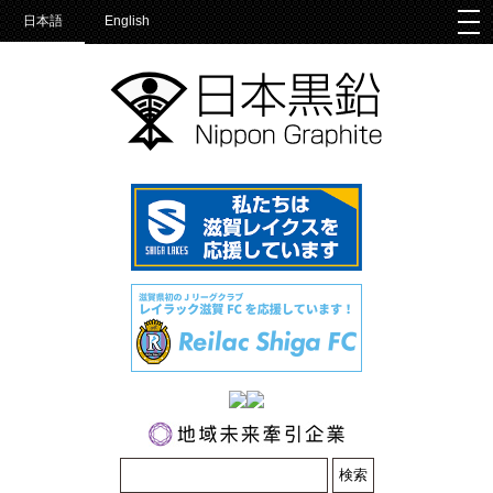
togg
日本語
English
nav