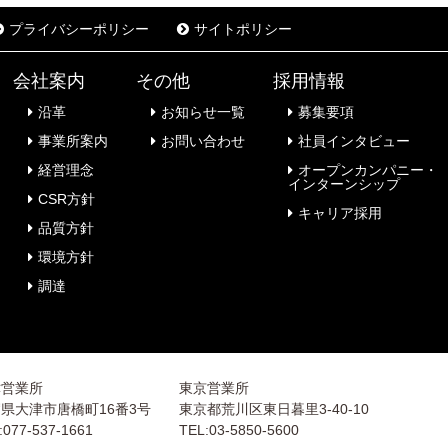
プライバシーポリシー
サイトポリシー
会社案内
その他
採用情報
沿革
お知らせ一覧
募集要項
事業所案内
お問い合わせ
社員インタビュー
経営理念
オープンカンパニー・
インターンシップ
CSR方針
キャリア採用
品質方針
環境方針
調達
津営業所
東京営業所
県大津市唐橋町16番3号
東京都荒川区東日暮里3-40-10
:077-537-1661
TEL:03-5850-5600