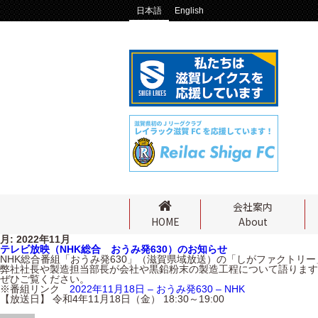
日本語
English
会社案内
About
HOME
月:
2022年11月
テレビ放映（NHK総合 おうみ発630）のお知らせ
NHK総合番組「おうみ発630」（滋賀県域放送）の「しがファクトリ
弊社社長や製造担当部長が会社や黒鉛粉末の製造工程について語ります
ぜひご覧ください。
※番組リンク
2022年11月18日 – おうみ発630 – NHK
【放送日】 令和4年
11
月18日（金） 18:30～19:00
投
投
カ