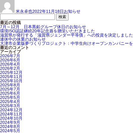
稿
稿
テ
者
日:
ゴ
米永卓也
2022年11月18日
お知らせ
リ
ー
最近の投稿
7月～12月 日本黒鉛グループ休日のお知らせ
環境ISO認証継続20年記念盾を贈呈いただきました
滋賀県が発行する「滋賀県ジェンダー平等債」への投資を決定しました
連休中の休業のお知らせ
大津市企業版夢づくりプロジェクト：中学生向けオープンカンパニーを実
最近のコメント
アーカイブ
2026年7月
2026年6月
2026年4月
2026年2月
2025年12月
2025年11月
2025年10月
2025年8月
2025年7月
2025年6月
2025年5月
2025年4月
2025年3月
2024年12月
2024年11月
2024年10月
2024年9月
2024年8月
2024年5月