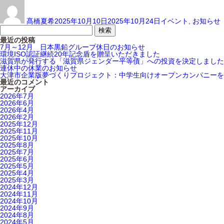
投
投
カ
稿
稿
テ
者
日:
ゴ
髙橋夏希
2025年10月10日
2025年10月24日
イベント
,
お知らせ
リ
ー
最近の投稿
7月～12月 日本黒鉛グループ休日のお知らせ
環境ISO認証継続20年記念盾を贈呈いただきました
滋賀県が発行する「滋賀県ジェンダー平等債」への投資を決定しました
連休中の休業のお知らせ
大津市企業版夢づくりプロジェクト：中学生向けオープンカンパニーを実
最近のコメント
アーカイブ
2026年7月
2026年6月
2026年4月
2026年2月
2025年12月
2025年11月
2025年10月
2025年8月
2025年7月
2025年6月
2025年5月
2025年4月
2025年3月
2024年12月
2024年11月
2024年10月
2024年9月
2024年8月
2024年5月