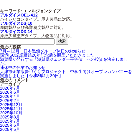
キーワード:
エマルジョンタイプ
アルダイスOEL-412
ハイシリコンタイプ。厚肉製品に対応。
アルダイスDS-10
厚肉製品及び高難易度製品に対応。
アルダイスDX-14
原液少量塗布タイプ。大物製品に対応。
最近の投稿
7月～12月 日本黒鉛グループ休日のお知らせ
環境ISO認証継続20年記念盾を贈呈いただきました
滋賀県が発行する「滋賀県ジェンダー平等債」への投資を決定しまし
た。
連休中の休業のお知らせ
大津市企業版夢づくりプロジェクト：中学生向けオープンカンパニーを
実施しました【令和8年1月30日】
最近のコメント
アーカイブ
2026年7月
2026年6月
2026年4月
2026年2月
2025年12月
2025年11月
2025年10月
2025年8月
2025年7月
2025年6月
2025年5月