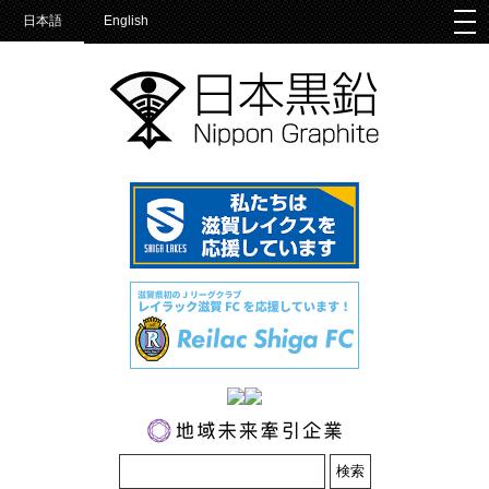
togg
日本語
English
nav